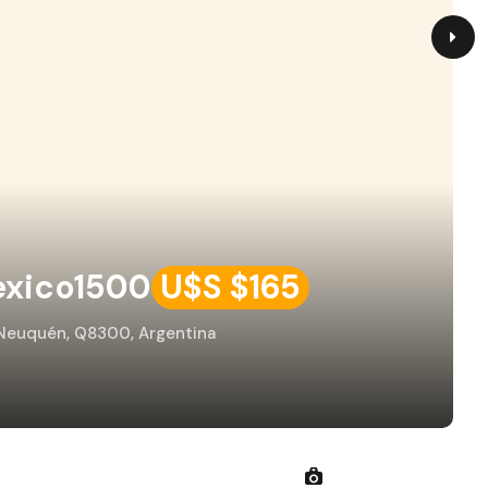
exico1500
U$S $165
 Neuquén, Q8300, Argentina