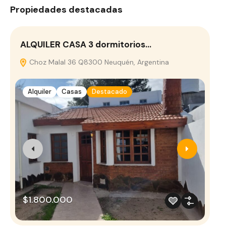
Propiedades destacadas
ALQUILER CASA 3 dormitorios…
Ca
Choz Malal 36 Q8300 Neuquén, Argentina
S
Alquiler
Casas
Destacado
$1.800.000
Co