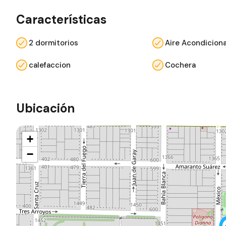
Características
2 dormitorios
Aire Acondicion
calefaccion
Cochera
Ubicación
+
−