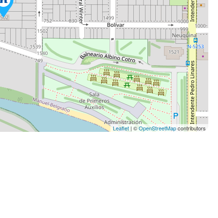
Leaflet
| ©
OpenStreetMap
contributors