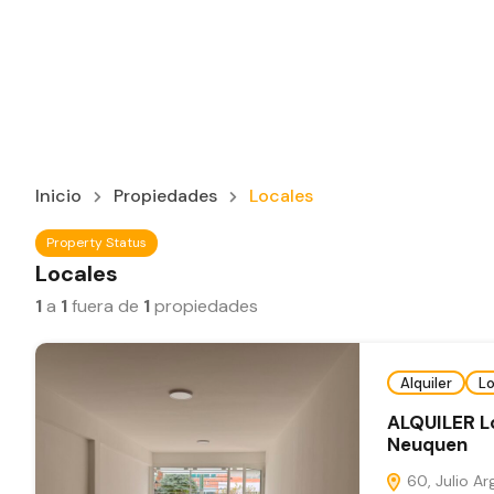
Inicio
Propiedades
Locales
Property Status
Locales
1
a
1
fuera de
1
propiedades
Alquiler
Lo
ALQUILER Lo
Neuquen
60, Julio Ar