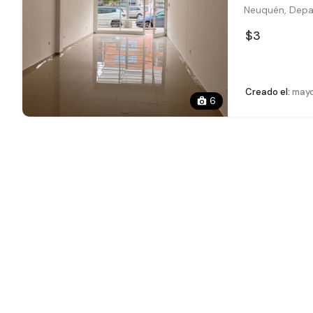
Neuquén, Depa
$3
Creado el:
mayo
6