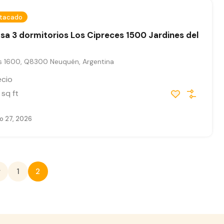
tacado
a 3 dormitorios Los Cipreces 1500 Jardines del
s 1600, Q8300 Neuquén, Argentina
ecio
sq ft
o 27, 2026
r
1
2