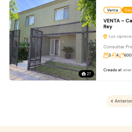
Venta
Des
VENTA – Cas
Rey
Los ciprece
Consultar Pr
3
4
600
Creado el:
ener
27
Anterio