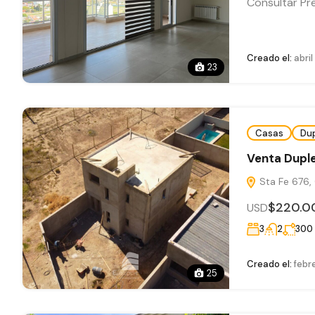
Consultar Pr
Creado el:
abril
23
Casas
Du
Venta Duple
Sta Fe 676,
$220.0
USD
3
2
300
Creado el:
febre
25