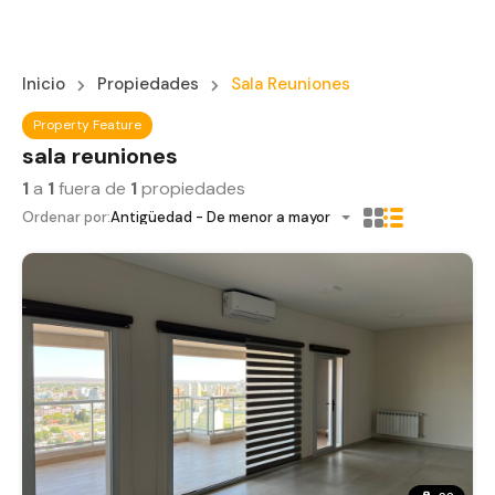
Inicio
Propiedades
Sala Reuniones
Property Feature
sala reuniones
1
a
1
fuera de
1
propiedades
Ordenar por:
Antigüedad - De menor a mayor