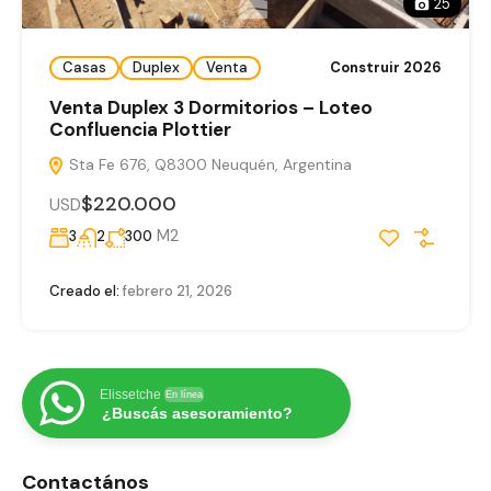
25
Casas
Duplex
Venta
Construir 2026
Venta Duplex 3 Dormitorios – Loteo
Confluencia Plottier
Sta Fe 676, Q8300 Neuquén, Argentina
$220.000
USD
M2
3
2
300
Creado el:
febrero 21, 2026
Elissetche
En línea
¿Buscás asesoramiento?
Contactános