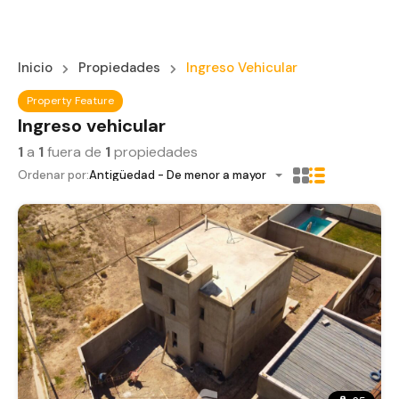
Inicio
Propiedades
Ingreso Vehicular
Property Feature
Ingreso vehicular
1
a
1
fuera de
1
propiedades
Ordenar por:
Antigüedad - De menor a mayor